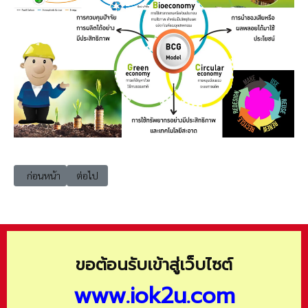
เนื้อหาก่อนหน้า: BCG007 โอกาสและแนวโน้มของโมเดลเศรษฐกิจหมุนเวียน
เนื้อหาถัดไป: BCG009 BCG Model Bio-Circular-Green Econ
ก่อนหน้า
ต่อไป
ขอต้อนรับเข้าสู่เว็บไซต์
www.iok2u.com