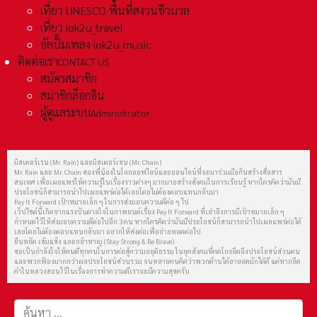
เที่ยว UNESCO พื้นที่สงวนชีวมวล
เที่ยว iok2u_travel
อัลปั้มเพลง iok2u_music
ติดต่อเรา
CONTACT US
สมัครสมาชิก
สมาชิกล็อกอิน
ผู้ดูแลระบบ
Administrator
มิสเตอร์เรน (Mr. Rain) และมิสเตอร์เชน (Mr. Chain)
Mr. Rain และ Mr. Chain สองพี่น้องในโลกออฟไลน์และออนไลน์ที่จะมาร่วมมือกันสร้างสื่อสาร
สนเทศ เพื่อเผยแพร่ให้ความรู้ในเรื่องราวต่างๆ มากมายสร้างสังคมในการเรียนรู้ หากใครคิดว่ามันมี
ประโยชน์ก็สามารถนำไปเผยแพร่ต่อได้เลยโดยไม่ต้องตอบแทนกลับมา
Pay It Forward เป้าหมายเล็ก ๆ ในการส่งมอบความดีต่อ ๆ ไป
เว็ปไซต์นี้เกิดจากแรงบันดาลใจในภาพยนต์เรื่อง Pay It Forward ที่เล่าถึงการมีเป้าหมายเล็ก ๆ
กำหนดไว้ให้ส่งมอบความดีต่อไปอีก 3 คน หากใครคิดว่ามันมีประโยชน์ก็สามารถนำไปเผยแพร่ต่อได้
เลยโดยไม่ต้องตอบแทนกลับมา อยากให้ส่งต่อเพื่อถ่ายทอดต่อไป
ยืนหยัด เข้มแข็ง และกล้าหาญ (Stay Strong & Be Brave)
ขอเป็นกำลังใจให้คนดีทุกคนในการต่อสู้ความอยุติธรรม ในยุคสังคมที่คดโกงยึดถึงประโยชน์ส่วนตน
และพวกฟ้องมากกว่าผลประโยชน์ส่วนรวม จนหลายคนคิดว่าพวกด้านได้อายอดมักได้ดี แต่หากยึด
คำในหลวงสอนไว้ในเรื่องการทำความดีเราจะมีความสุขครับ
การค้นหา