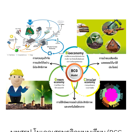
บทสรุป โมเดลเศรษฐกิจหมุนเวียน (BCG