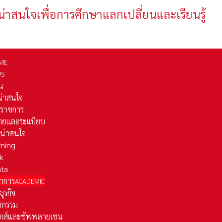
น่าสนใจเพื่อการศึกษาแลกเปลี่ยนและเรียนรู้
ME
WS
่น
่น่าสนใจ
รราชการ
ยและระเเบียบ
ี่น่าสนใจ
rning
k
ata
าการ
ACADEMIC
ธุรกิจ
หกรรม
ติกส์และชัพพลายเชน