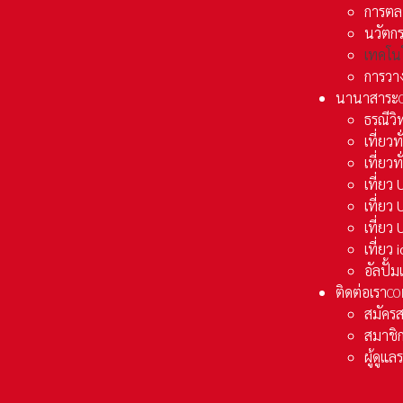
การตล
นวัตก
เทคโน
การวา
นานาสาระ
ธรณีวิ
เที่ยวท
เที่ยวท
เที่ย
เที่ย
เที่ยว
เที่ยว
อัลปั้
ติดต่อเรา
CO
สมัคร
สมาชิก
ผู้ดูแ