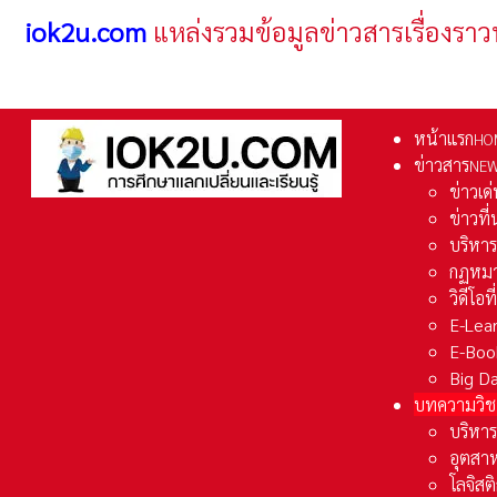
iok2u.com
แหล่งรวมข้อมูลข่าวสารเรื่องราว
หน้าแรก
HO
ข่าวสาร
NE
ข่าวเด
ข่าวที
บริหา
กฏหมา
วิดีโอท
E-Lea
E-Boo
Big D
บทความวิช
บริหาร
อุตสา
โลจิส