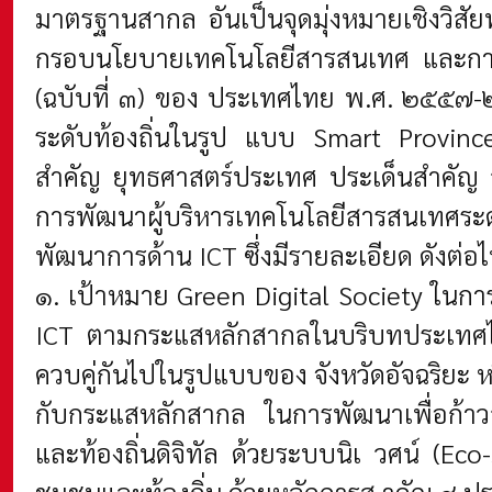
มาตรฐานสากล อันเป็นจุดมุ่งหมายเชิงวิสัย
กรอบนโยบายเทคโนโลยีสารสนเทศ และการ
(ฉบับที่ ๓) ของ ประเทศไทย พ.ศ. ๒๕๕๗-
ระดับท้องถิ่นในรูป แบบ Smart Provin
สำคัญ ยุทธศาสตร์ประเทศ ประเด็นสำคัญ
การพัฒนาผู้บริหารเทคโนโลยีสารสนเทศระ
พัฒนาการด้าน ICT ซึ่งมีรายละเอียด ดังต่อไป
๑. เป้าหมาย Green Digital Society ใน
ICT ตามกระแสหลักสากลในบริบทประเทศไทย
ควบคู่กันไปในรูปแบบของ จังหวัดอัจฉริยะ ห
กับกระแสหลักสากล ในการพัฒนาเพื่อก้าวสู่ส
และท้องถิ่นดิจิทัล ด้วยระบบนิเ วศน์ (Ec
ชุมชนและท้องถิ่น ด้วยหลักการส าคัญ ๘ 