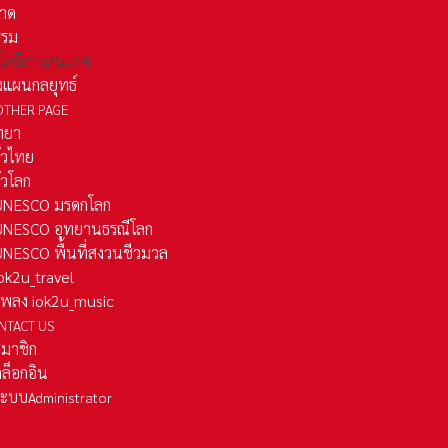
าด
รรม
โลยีสารสนเทศ
งแผนกลยุทธ์
OTHER PAGE
ทยา
ั่วไทย
ั่วโลก
ว UNESCO มรดกโลก
ว UNESCO อุทยานธรณีโลก
 UNESCO พื้นที่สงวนชีวมวล
 iok2u_travel
มเพลง iok2u_music
NTACT US
สมาชิก
ล็อกอิน
ลระบบ
Administrator