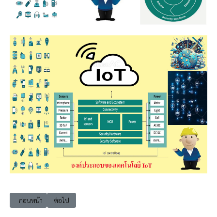
เนื้อหาก่อนหน้า: iot_001 Internet of Things (IoT) โอกาสและความท้าทาย
เนื้อหาถัดไป: iot_002 Internet of Things (IoT) องค์ประกอบ ก
ก่อนหน้า
ต่อไป