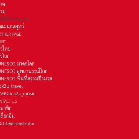
าด
รรม
โลยีสารสนเทศ
งแผนกลยุทธ์
OTHER PAGE
ทยา
ั่วไทย
ั่วโลก
ว UNESCO มรดกโลก
ว UNESCO อุทยานธรณีโลก
 UNESCO พื้นที่สงวนชีวมวล
 iok2u_travel
มเพลง iok2u_music
NTACT US
สมาชิก
ล็อกอิน
ลระบบ
Administrator