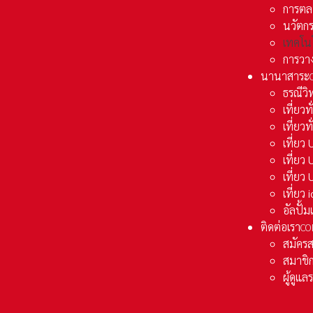
การตล
นวัตก
เทคโน
การวา
นานาสาระ
ธรณีวิ
เที่ยวท
เที่ยวท
เที่ย
เที่ย
เที่ยว
เที่ยว
อัลปั้
ติดต่อเรา
CO
สมัคร
สมาชิก
ผู้ดูแ