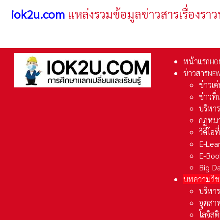
iok2u.com
แหล่งรวมข้อมูลข่าวสารเรื่องราว
หน้าแรก
HO
ข่าวสาร
NE
ข่าวเด
ข่าวที
บริหา
กฏหมา
วิดีโอท
E-Lea
E-Boo
Big D
บทความวิช
บริหาร
อุตสา
โลจิส