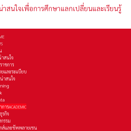
น่าสนใจเพื่อการศึกษาแลกเปลี่ยนและเรียนรู้
ME
WS
่น
่น่าสนใจ
รราชการ
ยและระเเบียบ
ี่น่าสนใจ
rning
k
ata
าการ
ACADEMIC
ธุรกิจ
หกรรม
ติกส์และชัพพลายเชน