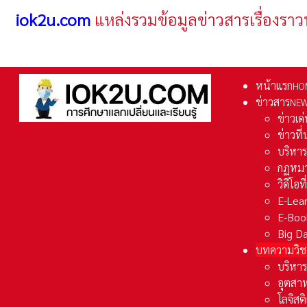
iok2u.com
แหล่งรวมข้อมูลข่าวสารเรื่องราว
หน้าแรก
HO
ข่าวสาร
NE
ข่าวเด
ข่าวที
บริหา
กฏหมา
วิดีโอท
E-Lea
E-Boo
Big D
บทความวิช
บริหาร
อุตสา
โลจิส