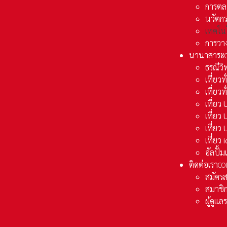
การตล
นวัตก
เทคโน
การวา
นานาสาระ
ธรณีวิ
เที่ยวท
เที่ยวท
เที่ย
เที่ย
เที่ยว
เที่ยว
อัลปั้
ติดต่อเรา
CO
สมัคร
สมาชิก
ผู้ดูแ