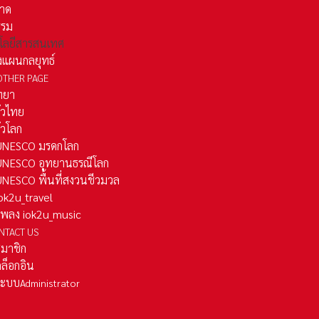
าด
รรม
โลยีสารสนเทศ
งแผนกลยุทธ์
OTHER PAGE
ทยา
ั่วไทย
ั่วโลก
ว UNESCO มรดกโลก
ว UNESCO อุทยานธรณีโลก
 UNESCO พื้นที่สงวนชีวมวล
 iok2u_travel
มเพลง iok2u_music
NTACT US
สมาชิก
ล็อกอิน
ลระบบ
Administrator