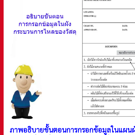
ภาพอธิบายขั้นตอนการกรอกข้อมูลในแผนผั