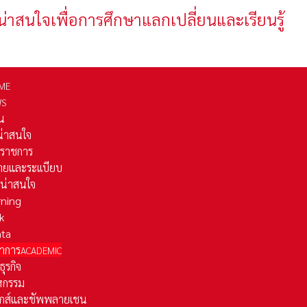
น่าสนใจเพื่อการศึกษาแลกเปลี่ยนและเรียนรู้
ME
WS
่น
่น่าสนใจ
รราชการ
ยและระเเบียบ
ี่น่าสนใจ
rning
k
ata
าการ
ACADEMIC
ธุรกิจ
หกรรม
ติกส์และชัพพลายเชน